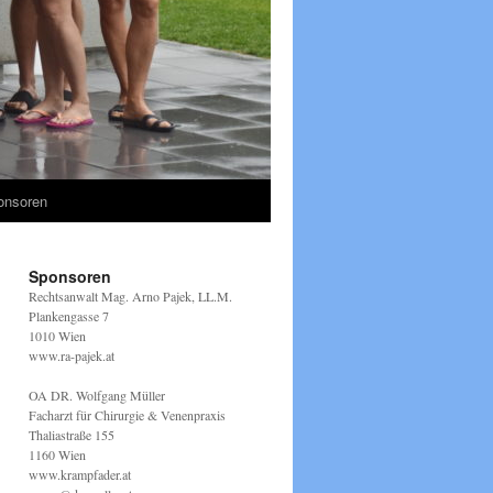
onsoren
Sponsoren
Rechtsanwalt Mag. Arno Pajek, LL.M.
Plankengasse 7
1010 Wien
www.ra-pajek.at
OA DR. Wolfgang Müller
Facharzt für Chirurgie & Venenpraxis
Thaliastraße 155
1160 Wien
www.krampfader.at