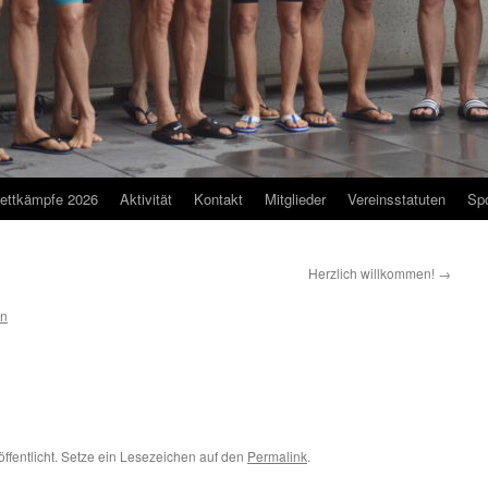
ettkämpfe 2026
Aktivität
Kontakt
Mitglieder
Vereinsstatuten
Sp
Herzlich willkommen!
→
n
öffentlicht. Setze ein Lesezeichen auf den
Permalink
.